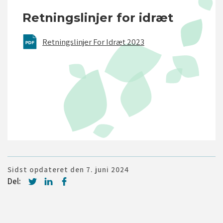
Retningslinjer for idræt
Retningslinjer For Idræt 2023
vid/luk
vid/luk
Sidst opdateret den 7. juni 2024
Del: